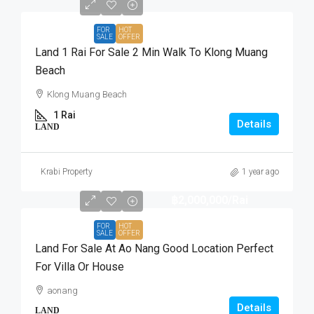
FOR
HOT
SALE
OFFER
Land 1 Rai For Sale 2 Min Walk To Klong Muang
Beach
Klong Muang Beach
1 Rai
Details
LAND
Krabi Property
1 year ago
฿2,000,000
/Rai
FOR
HOT
SALE
OFFER
Land For Sale At Ao Nang Good Location Perfect
For Villa Or House
aonang
Details
LAND