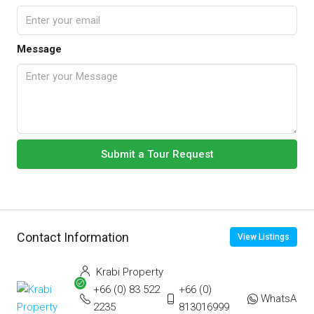
Message
Submit a Tour Request
Contact Information
View Listings
Krabi Property
+66 (0) 83 522
+66 (0)
WhatsApp
2235
813016999