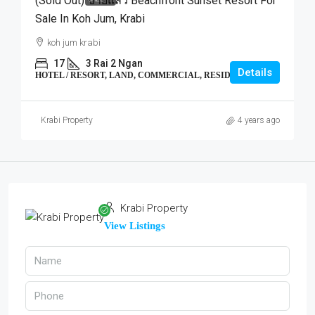
(Sold Out) ขายแล้ว Beachfront Sunset Resort For
Sale In Koh Jum, Krabi
koh jum krabi
17
3 Rai 2 Ngan
Details
HOTEL / RESORT, LAND, COMMERCIAL, RESIDENTIAL
Krabi Property
4 years ago
Krabi Property
View Listings