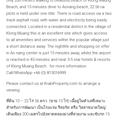
only 200 meters walking to beautiful beach of Klong Maung
Beach, and 15 minutes drive to Aonang beach, 22.56 rai
plots is held under one title. There is road access via a two
track asphalt road, with water and electricity being easily
connected. Located in a residential district in the village of
Klong Muang this is an excellent site which gives access
to all amenities and services within the popular village just
a short distance away. The nightlife and shopping on offer
in Ao nang center is just 15 minutes away, whilst the airport
is reached in 45 minutes and near 3-5 star hotels & resorts
of Klong Muang Beach. for more information
Call/WhatsApp +66 (0) 813016999
Please contact us at KrabiProperty.com to arrange a
viewing.
ที่ดิน 10 – 22 ไร่ 56 ตรว. (ขาย 10 ไร่) เนี้อยู่ในทำเลที่เหมาะ
สำหรับการพัฒนา เป็นโรงแรม รีสอร์ท หรือ วิลล่าขนาดใหญ่
เดินเพียง 200 เมตรไปยังหาดคลองม่วงที่สวยงาม และขับรถ 15